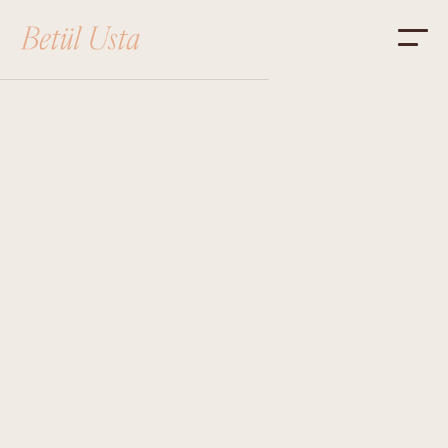
ANA SAYFA
HAKKIMDA
DANIŞMANLIK
BLOG
İLETİŞİM