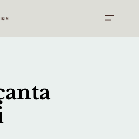
TİŞİM
çanta
i