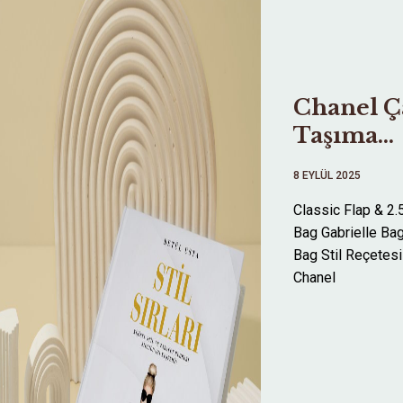
Chanel Ç
Taşıma
Stilleri ve
8 EYLÜL 2025
Reçetesi
ANA SAYFA
Classic Flap & 2.
Bag Gabrielle B
HAKKIMDA
Bag Stil Reçetesi
Chanel
DANIŞMANLIK
BLOG