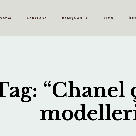
 SAYFA
HAKKIMDA
DANIŞMANLIK
BLOG
İLE
Tag: “Chanel 
modeller