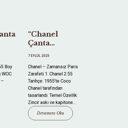
anta
“Chanel
Çanta
 Stil
Modelleri ve
7 EYLÜL 2025
Zamansız Stil
55 Boy
Chanel – Zamansız Paris
Rehberi”
ag WOC
Zarafeti 1. Chanel 2.55
 –
Tarihçe: 1955’te Coco
Chanel tarafından
tasarlandı. Temel Özellik:
Zincir askı ve kapitone…
Devamını Oku