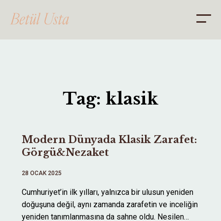
ANA SAYFA
Tag: klasik
HAKKIMDA
DANIŞMANLIK
Modern Dünyada Klasik Zarafet:
BLOG
Görgü&Nezaket
İLETİŞİM
28 OCAK 2025
Cumhuriyet’in ilk yılları, yalnızca bir ulusun yeniden
doğuşuna değil, aynı zamanda zarafetin ve inceliğin
yeniden tanımlanmasına da sahne oldu. Nesilen…