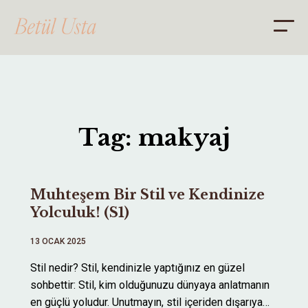
ANA SAYFA
Tag: makyaj
HAKKIMDA
DANIŞMANLIK
Muhteşem Bir Stil ve Kendinize
BLOG
Yolculuk! (S1)
İLETİŞİM
13 OCAK 2025
Stil nedir? Stil, kendinizle yaptığınız en güzel
sohbettir: Stil, kim olduğunuzu dünyaya anlatmanın
en güçlü yoludur. Unutmayın, stil içeriden dışarıya…