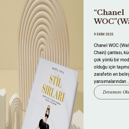
“Chanel
WOC”(Wa
On Chain
9 EKIM 2025
Lüksün
Chanel WOC (Wall
Minik De
Chain) çantası, k
çok yönlü bir mod
ANA SAYFA
olduğu için taşıma
zarafetin en belir
HAKKIMDA
yansımalarından…
Devamını Ok
DANIŞMANLIK
BLOG