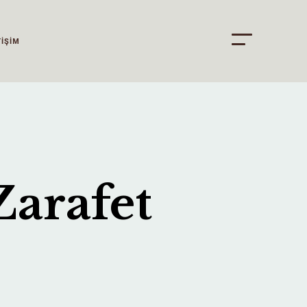
TİŞİM
arafet