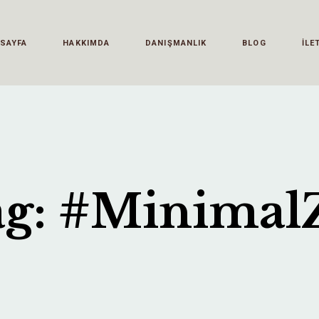
 SAYFA
HAKKIMDA
DANIŞMANLIK
BLOG
İLE
g: #MinimalZ