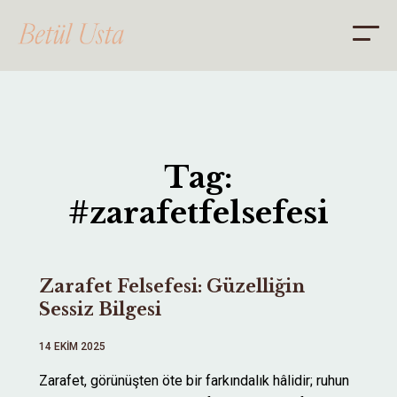
ANA SAYFA
Tag:
HAKKIMDA
#zarafetfelsefesi
DANIŞMANLIK
BLOG
Zarafet Felsefesi: Güzelliğin
İLETİŞİM
Sessiz Bilgesi
14 EKIM 2025
Zarafet, görünüşten öte bir farkındalık hâlidir; ruhun