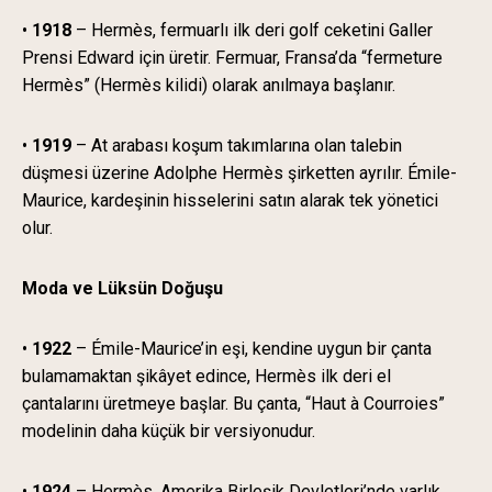
•
1918
– Hermès, fermuarlı ilk deri golf ceketini Galler
Prensi Edward için üretir. Fermuar, Fransa’da “fermeture
Hermès” (Hermès kilidi) olarak anılmaya başlanır.
•
1919
– At arabası koşum takımlarına olan talebin
düşmesi üzerine Adolphe Hermès şirketten ayrılır. Émile-
Maurice, kardeşinin hisselerini satın alarak tek yönetici
olur.
Moda ve Lüksün Doğuşu
•
1922
– Émile-Maurice’in eşi, kendine uygun bir çanta
bulamamaktan şikâyet edince, Hermès ilk deri el
çantalarını üretmeye başlar. Bu çanta, “Haut à Courroies”
modelinin daha küçük bir versiyonudur.
•
1924
– Hermès, Amerika Birleşik Devletleri’nde varlık