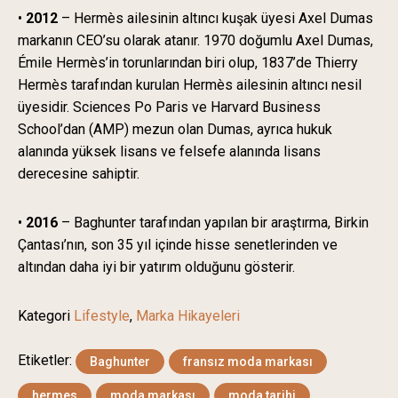
•
2012
– Hermès ailesinin altıncı kuşak üyesi Axel Dumas
markanın CEO’su olarak atanır. 1970 doğumlu Axel Dumas,
Émile Hermès’in torunlarından biri olup, 1837’de Thierry
Hermès tarafından kurulan Hermès ailesinin altıncı nesil
üyesidir. Sciences Po Paris ve Harvard Business
School’dan (AMP) mezun olan Dumas, ayrıca hukuk
alanında yüksek lisans ve felsefe alanında lisans
derecesine sahiptir.
•
2016
– Baghunter tarafından yapılan bir araştırma, Birkin
Çantası’nın, son 35 yıl içinde hisse senetlerinden ve
altından daha iyi bir yatırım olduğunu gösterir.
Kategori
Lifestyle
,
Marka Hikayeleri
Etiketler:
Baghunter
fransız moda markası
hermes
moda markası
moda tarihi