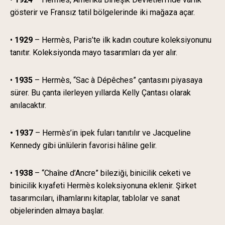
gösterir ve Fransız tatil bölgelerinde iki mağaza açar.
•
1929
– Hermès, Paris’te ilk kadın couture koleksiyonunu
tanıtır. Koleksiyonda mayo tasarımları da yer alır.
•
1935
– Hermès, “Sac à Dépêches” çantasını piyasaya
sürer. Bu çanta ilerleyen yıllarda Kelly Çantası olarak
anılacaktır.
• 1937
– Hermès’in ipek fuları tanıtılır ve Jacqueline
Kennedy gibi ünlülerin favorisi hâline gelir.
•
1938
– “Chaîne d’Ancre” bileziği, binicilik ceketi ve
binicilik kıyafeti Hermès koleksiyonuna eklenir. Şirket
tasarımcıları, ilhamlarını kitaplar, tablolar ve sanat
objelerinden almaya başlar.