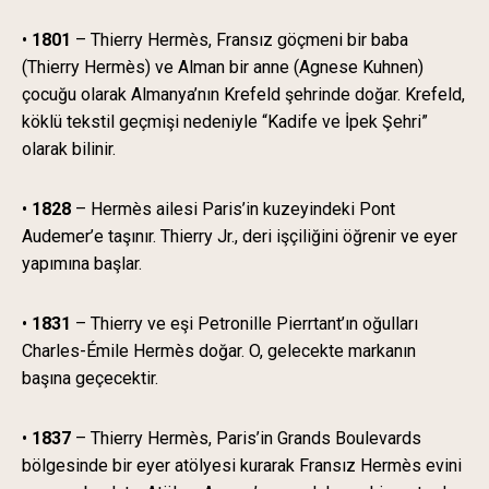
•
1801
– Thierry Hermès, Fransız göçmeni bir baba
(Thierry Hermès) ve Alman bir anne (Agnese Kuhnen)
çocuğu olarak Almanya’nın Krefeld şehrinde doğar. Krefeld,
köklü tekstil geçmişi nedeniyle “Kadife ve İpek Şehri”
olarak bilinir.
•
1828
– Hermès ailesi Paris’in kuzeyindeki Pont
Audemer’e taşınır. Thierry Jr., deri işçiliğini öğrenir ve eyer
yapımına başlar.
•
1831
– Thierry ve eşi Petronille Pierrtant’ın oğulları
Charles-Émile Hermès doğar. O, gelecekte markanın
başına geçecektir.
•
1837
– Thierry Hermès, Paris’in Grands Boulevards
bölgesinde bir eyer atölyesi kurarak Fransız Hermès evini