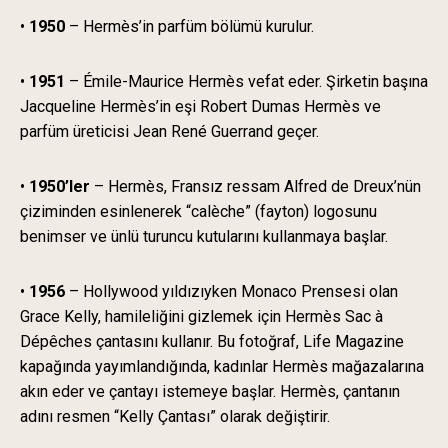
•
1950
– Hermès’in parfüm bölümü kurulur.
•
1951
– Émile-Maurice Hermès vefat eder. Şirketin başına
Jacqueline Hermès’in eşi Robert Dumas Hermès ve
parfüm üreticisi Jean René Guerrand geçer.
•
1950’ler
– Hermès, Fransız ressam Alfred de Dreux’nün
çiziminden esinlenerek “calèche” (fayton) logosunu
benimser ve ünlü turuncu kutularını kullanmaya başlar.
•
1956
– Hollywood yıldızıyken Monaco Prensesi olan
Grace Kelly, hamileliğini gizlemek için Hermès Sac à
Dépêches çantasını kullanır. Bu fotoğraf, Life Magazine
kapağında yayımlandığında, kadınlar Hermès mağazalarına
akın eder ve çantayı istemeye başlar. Hermès, çantanın
adını resmen “Kelly Çantası” olarak değiştirir.