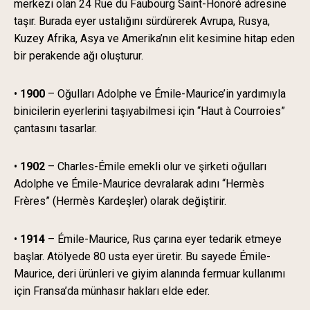
merkezi olan 24 Rue du Faubourg Saint-Honoré adresine
taşır. Burada eyer ustalığını sürdürerek Avrupa, Rusya,
Kuzey Afrika, Asya ve Amerika’nın elit kesimine hitap eden
bir perakende ağı oluşturur.
•
1900
– Oğulları Adolphe ve Émile-Maurice’in yardımıyla
binicilerin eyerlerini taşıyabilmesi için “Haut à Courroies”
çantasını tasarlar.
•
1902
– Charles-Émile emekli olur ve şirketi oğulları
Adolphe ve Émile-Maurice devralarak adını “Hermès
Frères” (Hermès Kardeşler) olarak değiştirir.
•
1914
– Émile-Maurice, Rus çarına eyer tedarik etmeye
başlar. Atölyede 80 usta eyer üretir. Bu sayede Émile-
Maurice, deri ürünleri ve giyim alanında fermuar kullanımı
için Fransa’da münhasır hakları elde eder.