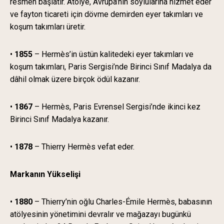
resmen başlatır. Atölye, Avrupa’nın soylularına hizmet eder
ve fayton ticareti için dövme demirden eyer takımları ve
koşum takımları üretir.
•
1855
– Hermès’in üstün kalitedeki eyer takımları ve
koşum takımları, Paris Sergisi’nde Birinci Sınıf Madalya da
dâhil olmak üzere birçok ödül kazanır.
•
1867
– Hermès, Paris Evrensel Sergisi’nde ikinci kez
Birinci Sınıf Madalya kazanır.
•
1878
– Thierry Hermès vefat eder.
Markanın Yükselişi
•
1880
– Thierry’nin oğlu Charles-Émile Hermès, babasının
atölyesinin yönetimini devralır ve mağazayı bugünkü